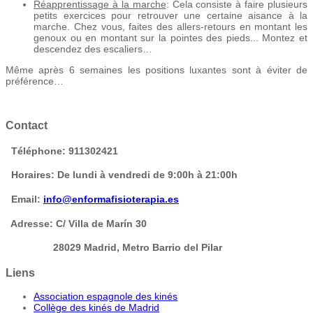
Réapprentissage à la marche
: Cela consiste à faire plusieurs
petits exercices pour retrouver une certaine aisance à la
marche. Chez vous, faites des allers-retours en montant les
genoux ou en montant sur la pointes des pieds... Montez et
descendez des escaliers…
Même après 6 semaines les positions luxantes sont à éviter de
préférence…
Contact
Téléphone
: 911302421
Horaires
:
De lundi à vendredi de 9:00h à 21:00h
Email
:
info@enformafisioterapia.es
Adresse
: C/ Villa de Marín 30
28029 Madrid, Metro Barrio del Pilar
Liens
Association espagnole des kinés
Collège des kinés de Madrid